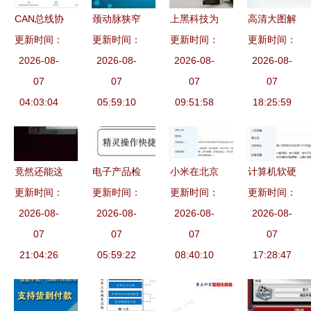
CAN总线协
颈动脉狭窄
上黑科技为
高清大图解
议数据采集
更新时间：
不容忽视的
更新时间：
更新时间：
食药“体
更新时间：
析安捷伦
模块 不止
2026-08-
生命威胁与
2026-08-
检”，以设
2026-08-
E4403B 频
2026-08-
于充电桩的
07
计算机辅助
07
备“把脉”护
07
谱分析仪
07
数据枢纽
04:03:04
诊断的崭新
05:59:10
航官兵前行
09:51:58
高性能仪器
18:25:59
路径
助推零售新
生态
竟然还能这
电子产品检
小米在北京
计算机软硬
更新时间：
样玩 联想
测仪器试验
更新时间：
成立景润科
更新时间：
件及辅助设
更新时间：
投影平板图
2026-08-
方法与计算
2026-08-
技公司，深
2026-08-
备零售 潜
2026-08-
赏——当屏
07
机软硬件辅
07
化布局计算
07
力与挑战并
07
幕不再受限
21:04:26
助零售融合
05:59:22
机软硬件生
08:40:10
存的市场蓝
17:28:47
于物理尺
探讨
态
海
寸，重塑你