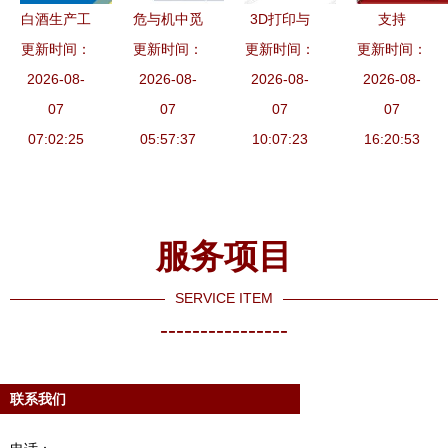
的数字空间
白酒生产工
危与机中觅
3D打印与
支持
体验
艺与技术概
更新时间：
更新时间：
高景 医疗
智能模塑成
更新时间：
更新时间：
HD5870华
述 从原辅
2026-08-
器械行业的
2026-08-
型技术 装
2026-08-
硕显卡的计
2026-08-
材料到现代
07
确定性机遇
07
备、软件及
07
算机软硬件
07
信息化管理
07:02:25
与计算机软
05:57:37
零售新机遇
10:07:23
与游戏辅助
16:20:53
硬件辅助设
工具选购指
备的零售新
南
篇
服务项目
SERVICE ITEM
----------------
联系我们