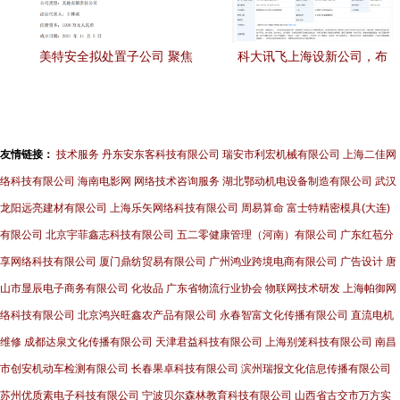
美特安全拟处置子公司 聚焦
科大讯飞上海设新公司，布
核心业务，优化资产结构
局计算机软硬件零售市场
友情链接：
技术服务
丹东安东客科技有限公司
瑞安市利宏机械有限公司
上海二佳网
络科技有限公司
海南电影网
网络技术咨询服务
湖北鄂动机电设备制造有限公司
武汉
龙阳远亮建材有限公司
上海乐矢网络科技有限公司
周易算命
富士特精密模具(大连)
有限公司
北京宇菲鑫志科技有限公司
五二零健康管理（河南）有限公司
广东红苞分
享网络科技有限公司
厦门鼎纺贸易有限公司
广州鸿业跨境电商有限公司
广告设计
唐
山市显辰电子商务有限公司
化妆品
广东省物流行业协会
物联网技术研发
上海帕御网
络科技有限公司
北京鸿兴旺鑫农产品有限公司
永春智富文化传播有限公司
直流电机
维修
成都达泉文化传播有限公司
天津君益科技有限公司
上海别笼科技有限公司
南昌
市创安机动车检测有限公司
长春果卓科技有限公司
滨州瑞报文化信息传播有限公司
苏州优质素电子科技有限公司
宁波贝尔森林教育科技有限公司
山西省古交市万方实