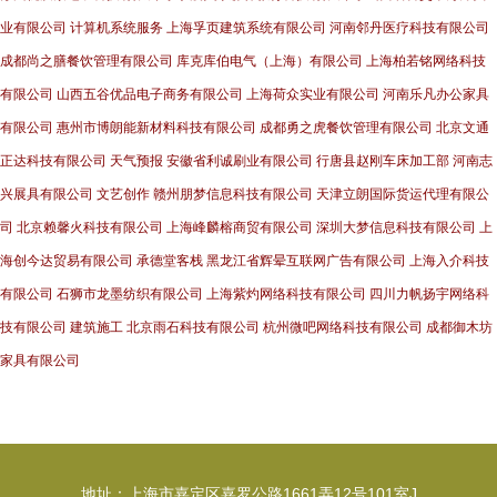
业有限公司
计算机系统服务
上海孚页建筑系统有限公司
河南邻丹医疗科技有限公司
成都尚之膳餐饮管理有限公司
库克库伯电气（上海）有限公司
上海柏若铭网络科技
有限公司
山西五谷优品电子商务有限公司
上海荷众实业有限公司
河南乐凡办公家具
有限公司
惠州市博朗能新材料科技有限公司
成都勇之虎餐饮管理有限公司
北京文通
正达科技有限公司
天气预报
安徽省利诚刷业有限公司
行唐县赵刚车床加工部
河南志
兴展具有限公司
文艺创作
赣州朋梦信息科技有限公司
天津立朗国际货运代理有限公
司
北京赖馨火科技有限公司
上海峰麟榕商贸有限公司
深圳大梦信息科技有限公司
上
海创今达贸易有限公司
承德堂客栈
黑龙江省辉晕互联网广告有限公司
上海入介科技
有限公司
石狮市龙墨纺织有限公司
上海紫灼网络科技有限公司
四川力帆扬宇网络科
技有限公司
建筑施工
北京雨石科技有限公司
杭州微吧网络科技有限公司
成都御木坊
家具有限公司
地址：上海市嘉定区嘉罗公路1661弄12号101室J