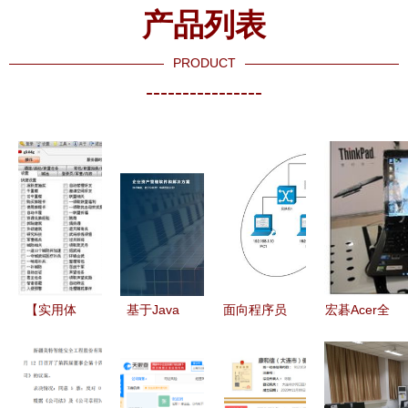
产品列表
PRODUCT
----------------
【实用体
基于Java
面向程序员
宏碁Acer全
验】七雄争
Vue的资产
的网络基本
能学生本云
霸机器人辅
设备管理系
知识 网络
商汇特价
助v3.5.8绿
统 代码实
模型及网络
4499元降