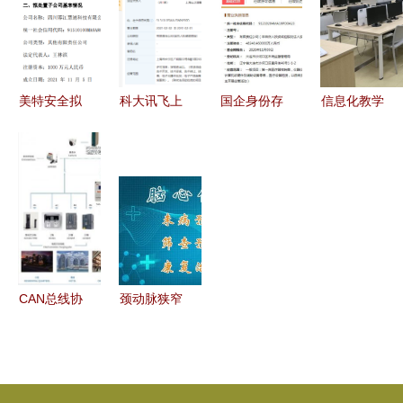
色版 下载
现与功能分
设备
级3400
与功能使用
析——聚焦
元，性价比
全攻略
计算机软硬
之王如何开
件及辅助设
启智能学习
美特安全拟
科大讯飞上
国企身份存
信息化教学
备零售场景
新时代
处置子公司
海设新公
疑，连续三
条件的优化
聚焦核心业
司，布局计
年社保参保
计算机软硬
务，优化资
算机软硬件
数为零
件及辅助设
产结构
零售市场
备零售的启
示
CAN总线协
颈动脉狭窄
议数据采集
不容忽视的
模块 不止
生命威胁与
于充电桩的
计算机辅助