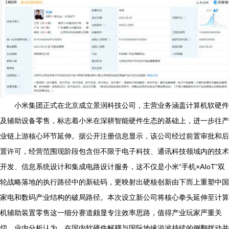
小米集团正式在北京成立景润科技公司，主营业务涵盖计算机软硬件
及辅助设备零售，标志着小米在深耕智能硬件生态的基础上，进一步往产
业链上游核心环节延伸。据公开注册信息显示，该公司经过前置审批和后
置许可，经营范围现阶段包含但不限于电子科技、通讯科技领域内的技术
开发、信息系统设计和集成电路设计服务，这不仅是小米“手机×AIoT”双
轮战略落地的执行路径中的新砝码，更映射出硬核创新由下而上重塑中国
家电和数码产业结构的破局路径。本次设立新公司将核心拳头延伸至计算
机辅助装置零售这一细分赛道颇显专注效率思路，值得产业玩家严重关
切。业内分析认为，在国内软硬件解耦与国际地缘溢波持续的侧翻扰动并