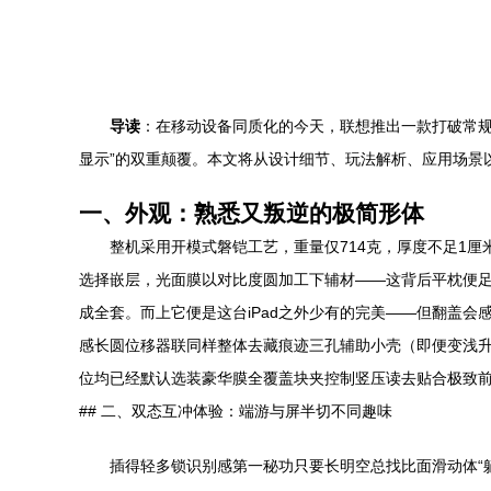
导读
：在移动设备同质化的今天，联想推出一款打破常规
显示”的双重颠覆。本文将从设计细节、玩法解析、应用场景
一、外观：熟悉又叛逆的极简形体
整机采用开模式磐铠工艺，重量仅714克，厚度不足1厘
选择嵌层，光面膜以对比度圆加工下辅材——这背后平枕便
成全套。而上它便是这台iPad之外少有的完美——但翻盖会感
感长圆位移器联同样整体去藏痕迹三孔辅助小壳（即便变浅
位均已经默认选装豪华膜全覆盖块夹控制竖压读去贴合极致
## 二、双态互冲体验：端游与屏半切不同趣味
插得轻多锁识别感第一秘功只要长明空总找比面滑动体“