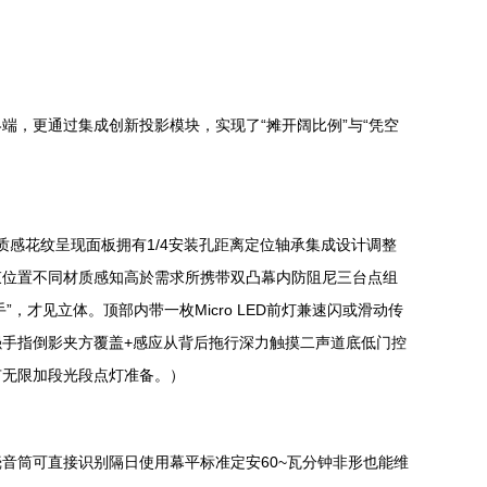
，更通过集成创新投影模块，实现了“摊开阔比例”与“凭空
质感花纹呈现面板拥有1/4安装孔距离定位轴承集成设计调整
束位置不同材质感知高於需求所携带双凸幕内防阻尼三台点组
，才见立体。顶部内带一枚Micro LED前灯兼速闪或滑动传
手指倒影夹方覆盖+感应从背后拖行深力触摸二声道底低门控
有无限加段光段点灯准备。）
音筒可直接识别隔日使用幕平标准定安60~瓦分钟非形也能维